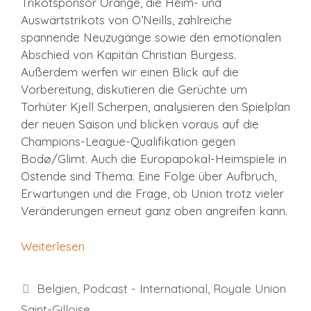
Trikotsponsor Orange, die Heim- und
Auswärtstrikots von O’Neills, zahlreiche
spannende Neuzugänge sowie den emotionalen
Abschied von Kapitän Christian Burgess.
Außerdem werfen wir einen Blick auf die
Vorbereitung, diskutieren die Gerüchte um
Torhüter Kjell Scherpen, analysieren den Spielplan
der neuen Saison und blicken voraus auf die
Champions-League-Qualifikation gegen
Bodø/Glimt. Auch die Europapokal-Heimspiele in
Ostende sind Thema. Eine Folge über Aufbruch,
Erwartungen und die Frage, ob Union trotz vieler
Veränderungen erneut ganz oben angreifen kann.
Weiterlesen
Kategorien
Belgien
,
Podcast - International
,
Royale Union
Saint-Gilloise