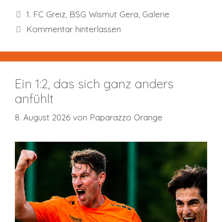
Kategorien
1. FC Greiz
,
BSG Wismut Gera
,
Galerie
Kommentar hinterlassen
Ein 1:2, das sich ganz anders
anfühlt
8. August 2026
von
Paparazzo Orange